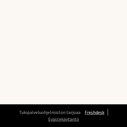
Tukipalveluohjelmiston tarjoaa
Freshdesk
Evästekäytäntö