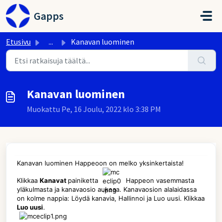
Siirry pääsisältöön
Gapps
Etusivu
...
Kanavan luominen
Kanavan luominen
Muokattu Pe, 16 Joulu, 2022 klo 3:38 PM
Kanavan luominen Happeoon on melko yksinkertaista!
Klikkaa
Kanavat
painiketta
Happeon vasemmasta
yläkulmasta ja kanavaosio aukeaa. Kanavaosion alalaidassa
on kolme nappia: Löydä kanavia, Hallinnoi ja Luo uusi. Klikkaa
Luo uusi
.